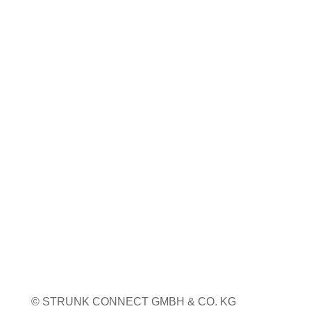
nächster Messetermin
Coiltech Italia
23. bis 24. September 2026
Pordenone, Italien
Weitere Infos
Weitere Messetermine
© STRUNK CONNECT GMBH & CO. KG