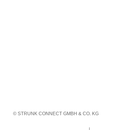
23. bis 24. September 2026
Pordenone, Italien
Weitere Infos
WEITERE MESSETERMINE
© STRUNK CONNECT GMBH & CO. KG
Impressum
|
Datenschutz