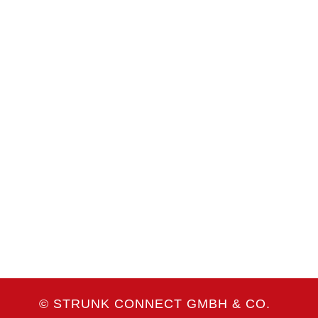
Coiltech Italia
23. bis 24. September 2026
Pordenone, Italien
Weitere Infos
WEITERE MESSETERMINE
© STRUNK CONNECT GMBH & CO.