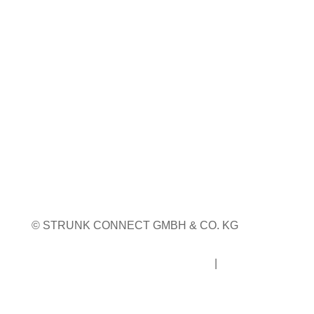
Weitere Infos
WEITERE MESSETERMINE
© STRUNK CONNECT GMBH & CO. KG
Impressum
|
Datenschutz