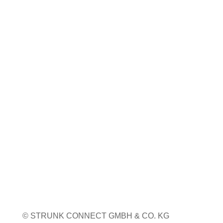
Coiltech Italia
23. bis 24. September 2026
Pordenone, Italien
Weitere Infos
WEITERE MESSETERMINE
© STRUNK CONNECT GMBH & CO. KG