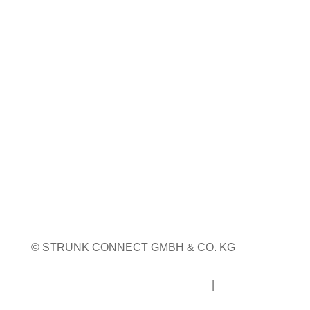
Pordenone, Italien
Weitere Infos
WEITERE MESSETERMINE
© STRUNK CONNECT GMBH & CO. KG
Impressum
|
Datenschutz